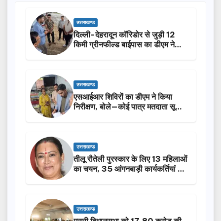
उत्तराखण्ड
दिल्ली-देहरादून कॉरिडोर से जुड़ी 12
किमी ग्रीनफील्ड बाईपास का डीएम ने
किया निरीक्षण…
उत्तराखण्ड
एसआईआर शिविरों का डीएम ने किया
निरीक्षण, बोले—कोई पात्र मतदाता सूची
से न छूटे…
उत्तराखण्ड
तीलू रौतेली पुरस्कार के लिए 13 महिलाओं
का चयन, 35 आंगनबाड़ी कार्यकर्तियां भी
होंगी सम्मानित…
उत्तराखण्ड