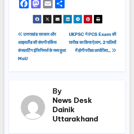
F
M
E
S
a
a
m
h
c
st
ail
ar
e
o
e
Post
उत्तराखंड सरकार और
UKPSC ने PCS Exam की
b
d
आइसलैंड की कंपनी वर्किस
तारीख का किया ऐलान, 2 पालियों
navigation
o
o
कंसलटिंग इंजिनियर्स के मध्य हुआ
में होगी परीक्षा आयोजित…
o
n
MoU
k
By
News Desk
Dainik
Uttarakhand