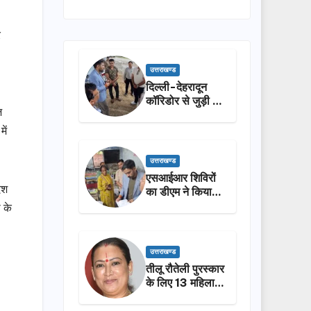
र
उत्तराखण्ड
दिल्ली-देहरादून
कॉरिडोर से जुड़ी 12
ज
किमी ग्रीनफील्ड
बाईपास का डीएम ने
ें
किया निरीक्षण…
उत्तराखण्ड
एसआईआर शिविरों
ेश
का डीएम ने किया
निरीक्षण, बोले—कोई
 के
पात्र मतदाता सूची
से न छूटे…
उत्तराखण्ड
तीलू रौतेली पुरस्कार
के लिए 13 महिलाओं
का चयन, 35
आंगनबाड़ी