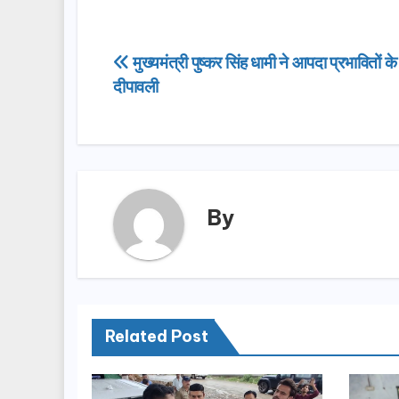
c
st
ail
ar
e
o
e
Post
मुख्यमंत्री पुष्कर सिंह धामी ने आपदा प्रभावितों क
b
d
दीपावली
navigation
o
o
o
n
k
By
Related Post