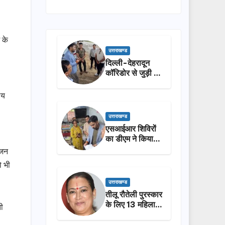
।
 के
उत्तराखण्ड
दिल्ली-देहरादून
कॉरिडोर से जुड़ी 12
किमी ग्रीनफील्ड
बाईपास का डीएम ने
ीय
किया निरीक्षण…
उत्तराखण्ड
एसआईआर शिविरों
का डीएम ने किया
निरीक्षण, बोले—कोई
ृजन
पात्र मतदाता सूची
ो भी
से न छूटे…
उत्तराखण्ड
तीलू रौतेली पुरस्कार
के लिए 13 महिलाओं
ी
का चयन, 35
आंगनबाड़ी