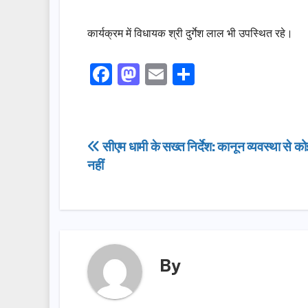
कार्यक्रम में विधायक श्री दुर्गेश लाल भी उपस्थित रहे।
F
M
E
S
a
a
m
h
c
st
ail
ar
e
o
e
Post
सीएम धामी के सख्त निर्देश: कानून व्यवस्था से 
b
d
नहीं
navigation
o
o
o
n
k
By