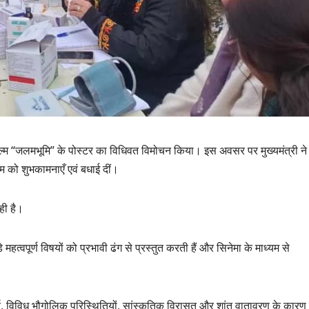
ं फिल्म “जलमभूमि” के पोस्टर का विधिवत विमोचन किया। इस अवसर पर मुख्यमंत्री ने
 टीम को शुभकामनाएँ एवं बधाई दीं।
ही है।
उत्तराखण्ड
उत्तराखण्ड
दिल्ली-देहरादून कॉरिडोर
एसआईआर शिव
 महत्वपूर्ण विषयों को प्रभावी ढंग से प्रस्तुत करती हैं और सिनेमा के माध्यम से
से जुड़ी 12 किमी
डीएम ने किया 
ग्रीनफील्ड बाईपास का
बोले—कोई पा
AUGUST 6, 2026
AUGUST 6, 
डीएम ने किया निरीक्षण…
सूची से न छू
ंदर्य, विविध भौगोलिक परिस्थितियों, सांस्कृतिक विरासत और शांत वातावरण के कारण