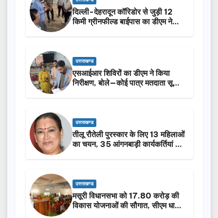
दिल्ली-देहरादून कॉरिडोर से जुड़ी 12
किमी ग्रीनफील्ड बाईपास का डीएम ने
किया निरीक्षण…
उत्तराखण्ड
एसआईआर शिविरों का डीएम ने किया
निरीक्षण, बोले—कोई पात्र मतदाता सूची
से न छूटे…
उत्तराखण्ड
तीलू रौतेली पुरस्कार के लिए 13 महिलाओं
का चयन, 35 आंगनबाड़ी कार्यकर्तियां भी
होंगी सम्मानित…
उत्तराखण्ड
मसूरी विधानसभा को 17.80 करोड़ की
विकास योजनाओं की सौगात, सीएम धामी
ने किया लोकार्पण-शिलान्यास.