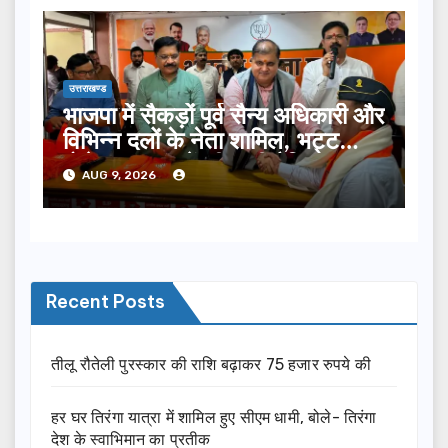
उत्तराखण्ड
भाजपा में सैकड़ों पूर्व सैन्य अधिकारी और
विभिन्न दलों के नेता शामिल, भट्ट
बोले- 2027 में जीत की हैट्रिक
AUG 9, 2026
लगाएगी पार्टी
Recent Posts
तीलू रौतेली पुरस्कार की राशि बढ़ाकर 75 हजार रुपये की
हर घर तिरंगा यात्रा में शामिल हुए सीएम धामी, बोले- तिरंगा
देश के स्वाभिमान का प्रतीक