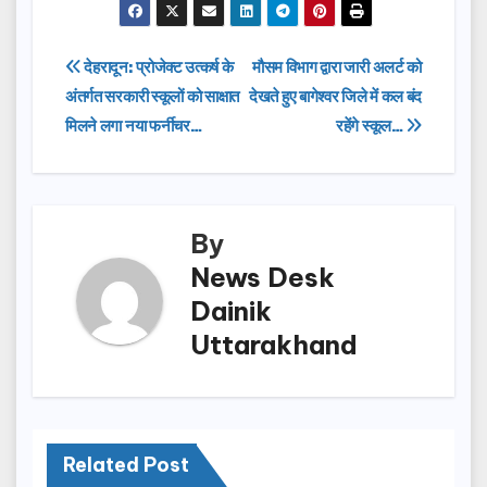
c
st
ail
ar
e
o
e
Post
देहरादून: प्रोजेक्ट उत्कर्ष के
मौसम विभाग द्वारा जारी अलर्ट को
b
d
अंतर्गत सरकारी स्कूलों को साक्षात
देखते हुए बागेश्वर जिले में कल बंद
navigation
o
o
मिलने लगा नया फर्नीचर…
रहेंगे स्कूल…
o
n
k
By
News Desk
Dainik
Uttarakhand
Related Post