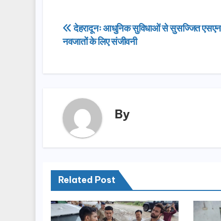
c
st
ail
ar
e
o
e
Post
देहरादूनः आधुनिक सुविधाओं से सुसज्जित एसएन
b
d
नवजातों के लिए संजीवनी
navigation
o
o
o
n
k
By
Related Post