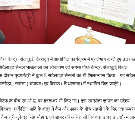
ौधा केन्द्र, सेलाकुई, देहरादून में आयोजित कार्यक्रम में प्रतिभाग करते हुए उत्तरा
ेटेलाइट सेन्टर भाऊवाला का लोकार्पण एवं सगन्ध पौधा केन्द्र, सेलाकुई स्थित
ौरान मुख्यमंत्री ने कुल 5 सेटेलाइट सेन्टरों का भी शिलान्यास किया। यह सेटे
ल्मोड़ा), खतेड़ा ( चंपावत) एवं विषाड ( पिथौरागढ़) में स्थापित किए जाएंगे।
उत्तराखण्ड
मिटेड के बीच एम.ओ.यू. पर हस्ताक्षर भी किए गए। इस समझौता ज्ञापन का उद्देश्य
दिल्ली-देहरादून कॉरिडोर
से जुड़ी 12 किमी
ड
िकास, मार्केटिंग आदि के क्षेत्र में कैप और डाबर के बीच सहयोग के लिए एक रूपरे
ग्रीनफील्ड बाईपास का
कैप श्री नृपेन्द्र सिंह चौहान, एवं डाबर की अधिशासी निदेशक डाबर डा. सौरभ ल
AUGUST 6, 2026
डीएम ने किया निरीक्षण…