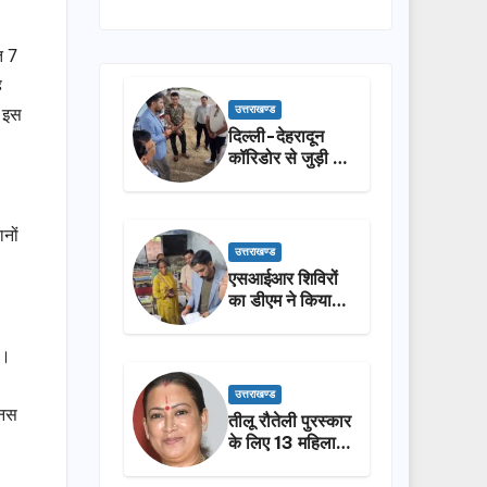
त 7
ह
ा इस
उत्तराखण्ड
दिल्ली-देहरादून
कॉरिडोर से जुड़ी 12
किमी ग्रीनफील्ड
बाईपास का डीएम ने
किया निरीक्षण…
नों
उत्तराखण्ड
एसआईआर शिविरों
का डीएम ने किया
निरीक्षण, बोले—कोई
पात्र मतदाता सूची
ै।
से न छूटे…
उत्तराखण्ड
ोनस
तीलू रौतेली पुरस्कार
के लिए 13 महिलाओं
का चयन, 35
आंगनबाड़ी