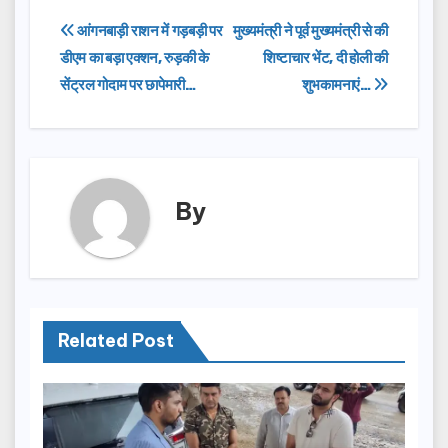
e
o
e
Post
आंगनबाड़ी राशन में गड़बड़ी पर
मुख्यमंत्री ने पूर्व मुख्यमंत्री से की
b
d
डीएम का बड़ा एक्शन, रुड़की के
शिष्टाचार भेंट, दी होली की
navigation
o
o
सेंट्रल गोदाम पर छापेमारी…
शुभकामनाएं…
o
n
k
By
Related Post