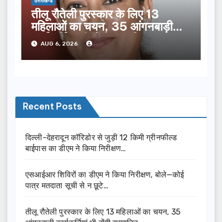
उत्तराखण्ड
तीलू रौतेली पुरस्कार के लिए 13
महिलाओं का चयन, 35 आंगनबाड़ी
कार्यकर्तियां भी होंगी सम्मानित…
AUG 6, 2026
Recent Posts
दिल्ली-देहरादून कॉरिडोर से जुड़ी 12 किमी ग्रीनफील्ड
बाईपास का डीएम ने किया निरीक्षण…
एसआईआर शिविरों का डीएम ने किया निरीक्षण, बोले—कोई
पात्र मतदाता सूची से न छूटे…
तीलू रौतेली पुरस्कार के लिए 13 महिलाओं का चयन, 35