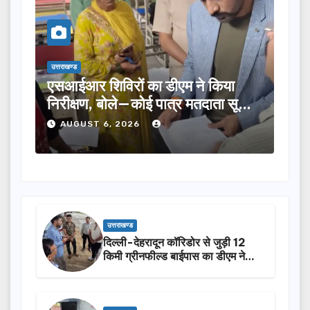
राखण्ड
उत्तराखण्ड
आईआर शिविरों का डीएम ने किया
तीलू रौतेली पुर
रीक्षण, बोले—कोई पात्र मतदाता सूची
का चयन, 35 आंगन
 न छूटे…
होंगी सम्मानित…
AUGUST 6, 2026
AUGUST 6, 20
उत्तराखण्ड
दिल्ली-देहरादून कॉरिडोर से जुड़ी 12
किमी ग्रीनफील्ड बाईपास का डीएम ने
किया निरीक्षण…