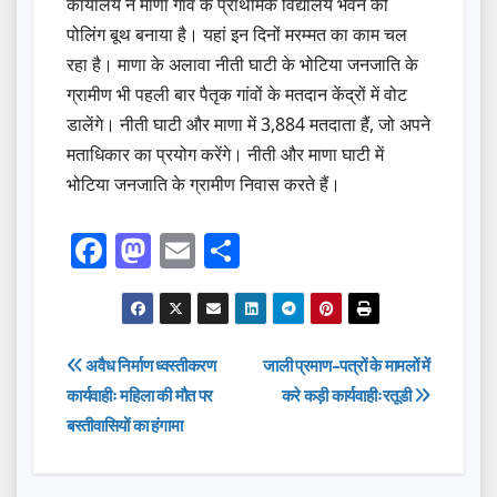
कार्यालय ने माणा गांव के प्राथमिक विद्यालय भवन को
पोलिंग बूथ बनाया है। यहां इन दिनों मरम्मत का काम चल
रहा है। माणा के अलावा नीती घाटी के भोटिया जनजाति के
ग्रामीण भी पहली बार पैतृक गांवों के मतदान केंद्रों में वोट
डालेंगे। नीती घाटी और माणा में 3,884 मतदाता हैं, जो अपने
मताधिकार का प्रयोग करेंगे। नीती और माणा घाटी में
भोटिया जनजाति के ग्रामीण निवास करते हैं।
F
M
E
S
a
a
m
h
c
st
ail
ar
e
o
e
Post
अवैध निर्माण ध्वस्तीकरण
जाली प्रमाण-पत्रों के मामलों में
b
d
कार्यवाहीः महिला की मौत पर
करे कड़ी कार्यवाहीःरतूडी
navigation
o
o
बस्तीवासियों का हंगामा
o
n