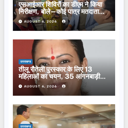
एसआईआर शिविरों का डीएम ने किया
निरीक्षण, बोले—कोई पात्र मतदाता
सूची से न छूटे…
AUGUST 6, 2026
उत्तराखण्ड
तीलू रौतेली पुरस्कार के लिए 13
महिलाओं का चयन, 35 आंगनबाड़ी
कार्यकर्तियां भी होंगी सम्मानित…
AUGUST 6, 2026
उत्तराखण्ड