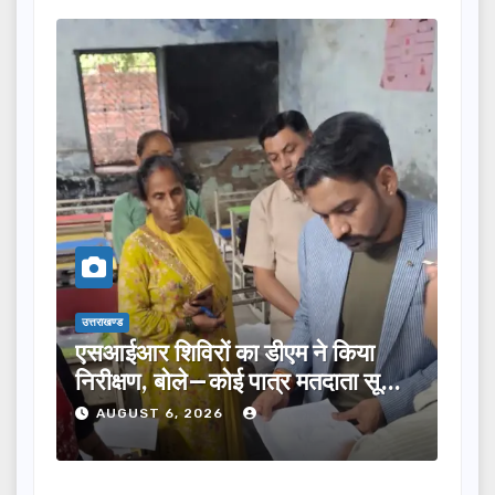
उत्तराखण्ड
िविरों का डीएम ने किया
तीलू रौतेली पुरस्कार 
, बोले—कोई पात्र मतदाता सूची
का चयन, 35 आंगनबाड़ी 
े…
होंगी सम्मानित…
 6, 2026
AUGUST 6, 2026