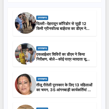
उत्तराखण्ड
दिल्ली-देहरादून कॉरिडोर से जुड़ी 12
किमी ग्रीनफील्ड बाईपास का डीएम ने
किया निरीक्षण…
उत्तराखण्ड
एसआईआर शिविरों का डीएम ने किया
निरीक्षण, बोले—कोई पात्र मतदाता सूची
से न छूटे…
उत्तराखण्ड
तीलू रौतेली पुरस्कार के लिए 13 महिलाओं
का चयन, 35 आंगनबाड़ी कार्यकर्तियां भी
होंगी सम्मानित…