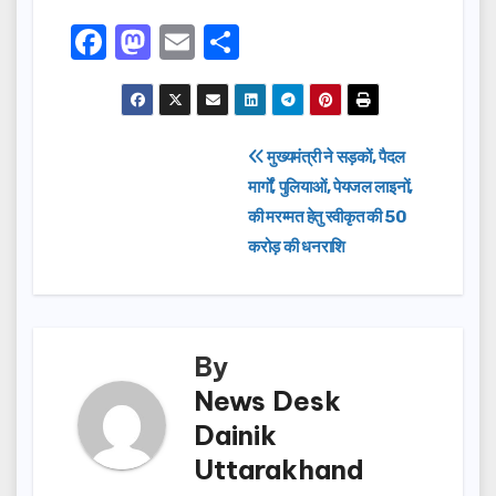
F
M
E
S
a
a
m
h
c
st
ail
ar
e
o
e
Post
मुख्यमंत्री ने सड़कों, पैदल
b
d
मार्गों, पुलियाओं, पेयजल लाइनों,
navigation
o
o
की मरम्मत हेतु स्वीकृत की 50
o
n
करोड़ की धनराशि
k
By
News Desk
Dainik
Uttarakhand