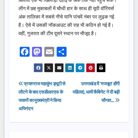
अलावा एक भी खिलाड़ी दहाई के अंक तक नहीं पहुंच सके।
लीग में छह मुकाबलों में चौथी हार के साथ ही यूपी वॉरियर्स
अंक तालिका में सबसे नीचे यानि पांचवें नंबर पर लुढ़क गई
है। ऐसे में उसकी नॉकआउट की राह भी कठिन हो गई है।
वहीं, गुजरात की टीम दूसरे स्थान पर मौजूद है।
F
M
E
S
a
a
m
h
c
st
ail
ar
e
o
e
Post
प्रयागराज महाकुंभ ड्यूटी से
उत्तराखंड में ‘मजबूत’ होंगी
b
d
लौटने के बाद एसडीआरएफ के
महिलाएं, धामी कैबिनेट ने दी बड़ी
navigation
o
o
जवानों का मुख्यमंत्री ने किया
सौगात…
o
n
अभिनंदन
k