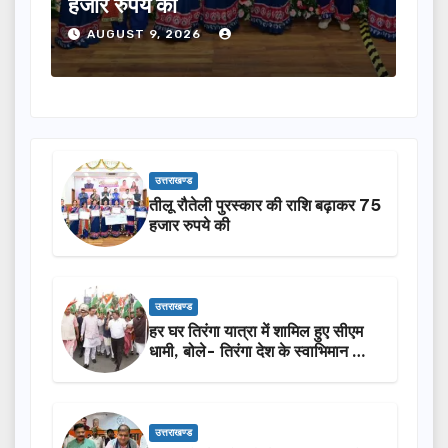
विभिन्न दलों के नेता शामिल,
2027 में जीत की हैट्रिक लगा
026
AUGUST 9, 2026
उत्तराखण्ड
तीलू रौतेली पुरस्कार की राशि बढ़ाकर 75
हजार रुपये की
उत्तराखण्ड
हर घर तिरंगा यात्रा में शामिल हुए सीएम
धामी, बोले- तिरंगा देश के स्वाभिमान का
प्रतीक
उत्तराखण्ड