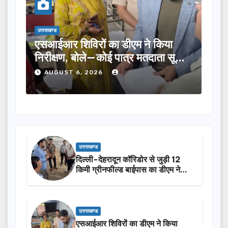
उत्तराखण्ड
उत्तराखण्ड
एसआईआर शिविरों का डीएम ने किया
तीलू रौतेली प
निरीक्षण, बोले—कोई पात्र मतदाता सूची
का चयन, 35 आं
से न छूटे…
होंगी सम्मानि
AUGUST 6, 2026
AUGUST 6, 
उत्तराखण्ड
दिल्ली-देहरादून कॉरिडोर से जुड़ी 12
किमी ग्रीनफील्ड बाईपास का डीएम ने
किया निरीक्षण…
उत्तराखण्ड
एसआईआर शिविरों का डीएम ने किया