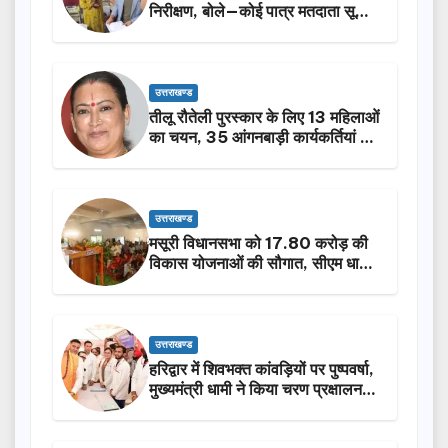
निरीक्षण, बोले—कोई पात्र मतदाता सूची
से न छूटे…
उत्तराखण्ड
तीलू रौतेली पुरस्कार के लिए 13 महिलाओं
का चयन, 35 आंगनबाड़ी कार्यकर्तियां भी
होंगी सम्मानित…
उत्तराखण्ड
मसूरी विधानसभा को 17.80 करोड़ की
विकास योजनाओं की सौगात, सीएम धामी
ने किया लोकार्पण-शिलान्यास.
उत्तराखण्ड
हरिद्वार में शिवभक्त कांवड़ियों पर पुष्पवर्षा,
मुख्यमंत्री धामी ने किया चरण प्रक्षालन…