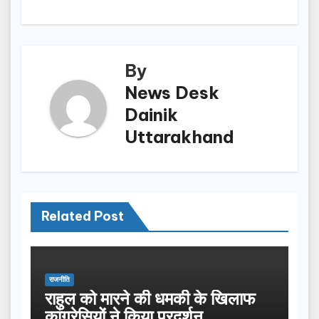
o
n
k
By
News Desk
Dainik
Uttarakhand
Related Post
राजनीति
राहुल को मारने की धमकी के खिलाफ
कांग्रेसियों ने किया प्रदर्शन