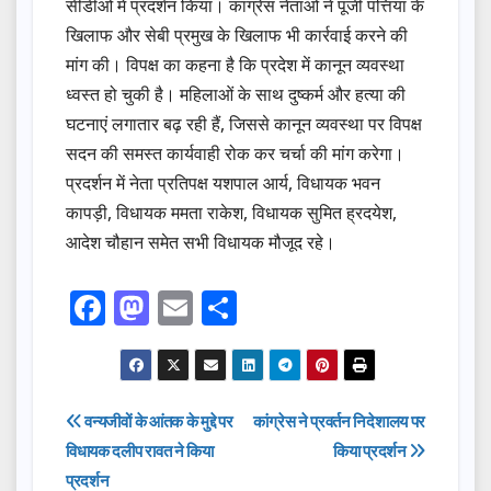
सीडीओ में प्रदर्शन किया। कांग्रेस नेताओं ने पूंजी पत्तियां के
खिलाफ और सेबी प्रमुख के खिलाफ भी कार्रवाई करने की
मांग की। विपक्ष का कहना है कि प्रदेश में कानून व्यवस्था
ध्वस्त हो चुकी है। महिलाओं के साथ दुष्कर्म और हत्या की
घटनाएं लगातार बढ़ रही हैं, जिससे कानून व्यवस्था पर विपक्ष
सदन की समस्त कार्यवाही रोक कर चर्चा की मांग करेगा।
प्रदर्शन में नेता प्रतिपक्ष यशपाल आर्य, विधायक भवन
कापड़ी, विधायक ममता राकेश, विधायक सुमित ह्रदयेश,
आदेश चौहान समेत सभी विधायक मौजूद रहे।
F
M
E
S
a
a
m
h
c
st
ail
ar
e
o
e
Post
वन्यजीवों के आंतक के मुद्दे पर
कांग्रेस ने प्रवर्तन निदेशालय पर
b
d
विधायक दलीप रावत ने किया
किया प्रदर्शन
navigation
o
o
प्रदर्शन