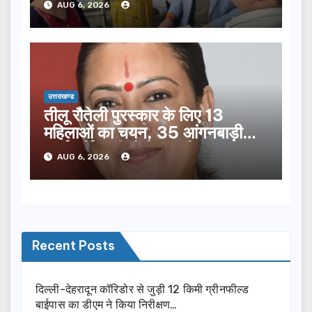
AUG 6, 2026
उत्तराखण्ड
तीलू रौतेली पुरस्कार के लिए 13
महिलाओं का चयन, 35 आंगनबाड़ी
कार्यकर्तियां भी होंगी सम्मानित…
AUG 6, 2026
Recent Posts
दिल्ली-देहरादून कॉरिडोर से जुड़ी 12 किमी ग्रीनफील्ड
बाईपास का डीएम ने किया निरीक्षण…