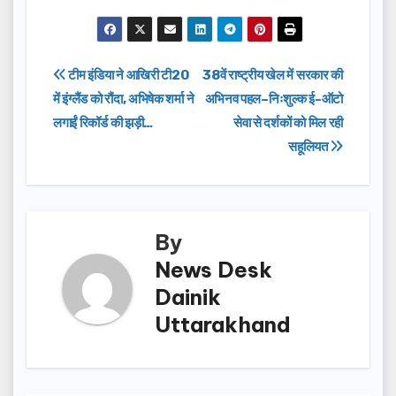
a
a
m
h
c
st
ail
ar
e
o
e
Post
टीम इंडिया ने आखिरी टी20
38वें राष्ट्रीय खेल में सरकार की
b
d
में इंग्लैंड को रौंदा, अभिषेक शर्मा ने
अभिनव पहल–निःशुल्क ई-ऑटो
navigation
o
o
लगाईं रिकॉर्ड की झड़ी…
सेवा से दर्शकों को मिल रही
o
n
सहूलियत
k
By
News Desk
Dainik
Uttarakhand