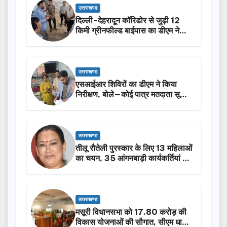
उत्तराखण्ड
दिल्ली-देहरादून कॉरिडोर से जुड़ी 12
किमी ग्रीनफील्ड बाईपास का डीएम ने
किया निरीक्षण…
उत्तराखण्ड
एसआईआर शिविरों का डीएम ने किया
निरीक्षण, बोले—कोई पात्र मतदाता सूची
से न छूटे…
उत्तराखण्ड
तीलू रौतेली पुरस्कार के लिए 13 महिलाओं
का चयन, 35 आंगनबाड़ी कार्यकर्तियां भी
होंगी सम्मानित…
उत्तराखण्ड
मसूरी विधानसभा को 17.80 करोड़ की
विकास योजनाओं की सौगात, सीएम धामी