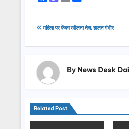
a
a
m
h
c
st
ail
ar
e
o
e
Post
महिला पर फेंका खौलता तेल, हालत गंभीर
b
d
navigation
o
o
o
n
k
By
News Desk Dai
Related Post