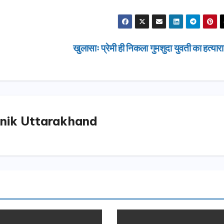
खुलासाः प्रेमी ही निकला गुमशुदा युवती का हत्यार
nik Uttarakhand
उत्तराखण्ड
दिल्ली-देहरा
से जुड़ी 12 क
ग्रीनफील्ड ब
AUGUST 6, 
डीएम ने किया