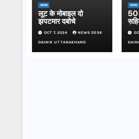
अपराध
अपराध
लूट के मोबाइल दो
50 
झपटमार दबोचे
सहि
गिफ्
OCT 7, 2024
NEWS DESK
OC
DAINIK UTTARAKHAND
DAIN