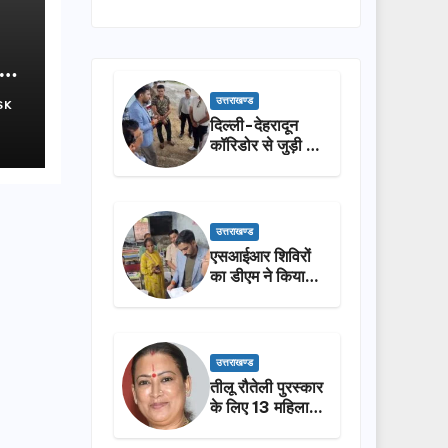
क-
उत्तराखण्ड
SK
दिल्ली-देहरादून
कॉरिडोर से जुड़ी 12
किमी ग्रीनफील्ड
बाईपास का डीएम ने
किया निरीक्षण…
उत्तराखण्ड
एसआईआर शिविरों
का डीएम ने किया
निरीक्षण, बोले—कोई
पात्र मतदाता सूची
से न छूटे…
उत्तराखण्ड
तीलू रौतेली पुरस्कार
के लिए 13 महिलाओं
का चयन, 35
आंगनबाड़ी