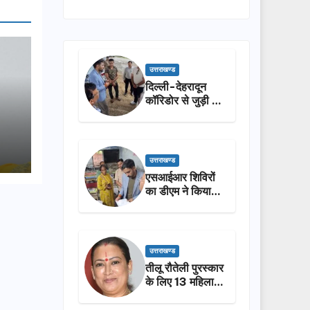
उत्तराखण्ड
दिल्ली-देहरादून
कॉरिडोर से जुड़ी 12
किमी ग्रीनफील्ड
बाईपास का डीएम ने
किया निरीक्षण…
उत्तराखण्ड
एसआईआर शिविरों
का डीएम ने किया
निरीक्षण, बोले—कोई
पात्र मतदाता सूची
से न छूटे…
उत्तराखण्ड
तीलू रौतेली पुरस्कार
के लिए 13 महिलाओं
का चयन, 35
आंगनबाड़ी