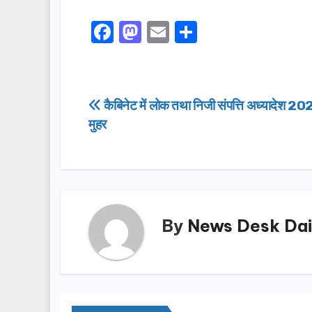
F
M
E
S
a
a
m
h
c
st
ail
ar
e
o
e
Post
कैबिनेट में लोक तथा निजी संपत्ति अध्यादेश 2
b
d
मुहर
navigation
o
o
o
n
k
By
News Desk Dai