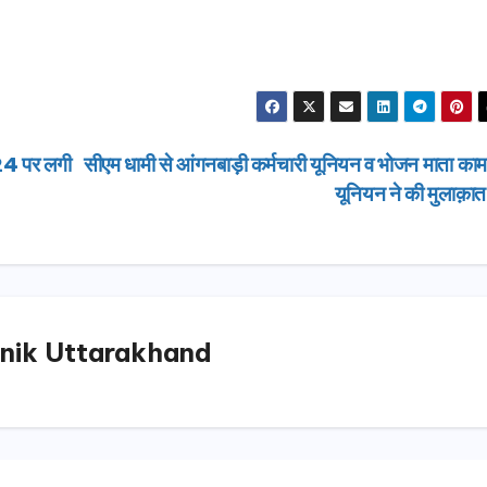
024 पर लगी
सीएम धामी से आंगनबाड़ी कर्मचारी यूनियन व भोजन माता काम
यूनियन ने की मुलाक़ा
उत्तराखण्ड
nik Uttarakhand
दिल्ली-देहरा
से जुड़ी 12 क
ग्रीनफील्ड ब
AUGUST 6, 
डीएम ने किया