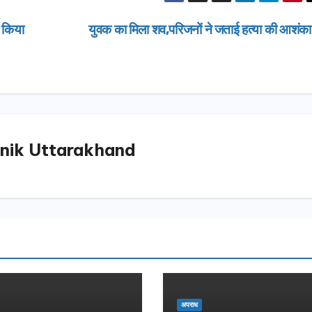
 किया
युवक का मिला शव,परिजनों ने जताई हत्या की आशंक
nik Uttarakhand
उत्तराखण्ड
दिल्ली-देहरा
से जुड़ी 12 क
ग्रीनफील्ड ब
AUGUST 6, 
डीएम ने किया
अपराध