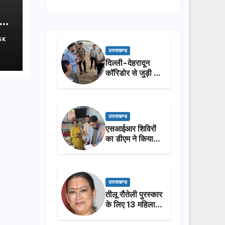
क-
SK
उत्तराखण्ड
दिल्ली-देहरादून
कॉरिडोर से जुड़ी 12
किमी ग्रीनफील्ड
बाईपास का डीएम ने
किया निरीक्षण…
उत्तराखण्ड
एसआईआर शिविरों
का डीएम ने किया
निरीक्षण, बोले—कोई
पात्र मतदाता सूची
से न छूटे…
उत्तराखण्ड
तीलू रौतेली पुरस्कार
के लिए 13 महिलाओं
का चयन, 35
आंगनबाड़ी