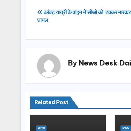
c
st
ail
ar
e
o
e
Post
कांवड़ यात्री के वाहन ने सीओ को टक्कर मारकर
b
d
घायल
navigation
o
o
o
n
k
By
News Desk Dai
Related Post
अपराध
अपराध