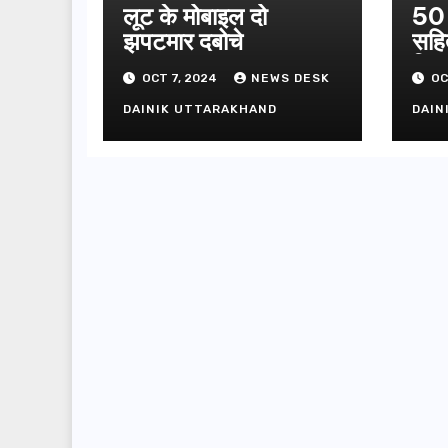
लूट के मोबाइल दो
50 
झपटमार दबोचे
सहि
गिफ्
OCT 7, 2024
NEWS DESK
OC
DAINIK UTTARAKHAND
DAIN