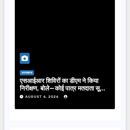
उत्तराखण्ड
 डीएम ने किया
तीलू रौतेली पुरस्कार के लिए 13 म
 पात्र मतदाता सूची
का चयन, 35 आंगनबाड़ी कार्यकर्ति
होंगी सम्मानित…
AUGUST 6, 2026