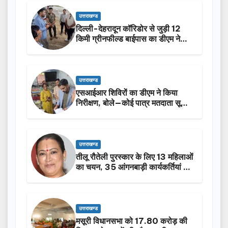
उत्तराखण्ड
दिल्ली-देहरादून कॉरिडोर से जुड़ी 12
किमी ग्रीनफील्ड बाईपास का डीएम ने
किया निरीक्षण…
उत्तराखण्ड
एसआईआर शिविरों का डीएम ने किया
निरीक्षण, बोले—कोई पात्र मतदाता सूची
से न छूटे…
उत्तराखण्ड
तीलू रौतेली पुरस्कार के लिए 13 महिलाओं
का चयन, 35 आंगनबाड़ी कार्यकर्तियां भी
होंगी सम्मानित…
उत्तराखण्ड
मसूरी विधानसभा को 17.80 करोड़ की