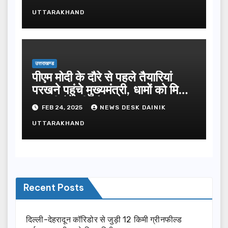
UTTARAKHAND
उत्तराखण्ड
पीएम मोदी के दौरे से पहले तैयारियां
परखने पहुंचे मुख्यमंत्री, धामों को मिल
सकती है बड़ी सौगात
FEB 24, 2025
NEWS DESK DAINIK
UTTARAKHAND
Recent Posts
दिल्ली-देहरादून कॉरिडोर से जुड़ी 12 किमी ग्रीनफील्ड