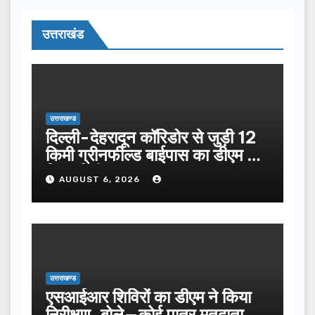
उत्तराखंड
उत्तराखण्ड
दिल्ली-देहरादून कॉरिडोर से जुड़ी 12
किमी ग्रीनफील्ड बाईपास का डीएम ने
किया निरीक्षण…
AUGUST 6, 2026
उत्तराखण्ड
एसआईआर शिविरों का डीएम ने किया
निरीक्षण, बोले—कोई पात्र मतदाता